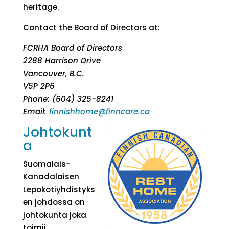
heritage.
Contact the Board of Directors at:
FCRHA Board of Directors
2288 Harrison Drive
Vancouver, B.C.
V5P 2P6
Phone: (604) 325-8241
Email:
finnishhome@finncare.ca
Johtokunt
a
Suomalais-
Kanadalaisen
Lepokotiyhdistyks
en johdossa on
johtokunta joka
toimii