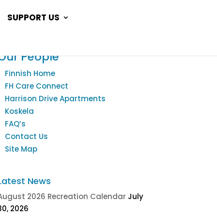
SUPPORT US
Our People
Finnish Home
FH Care Connect
Harrison Drive Apartments
Koskela
FAQ’s
Contact Us
Site Map
Latest News
August 2026 Recreation Calendar
July
30, 2026