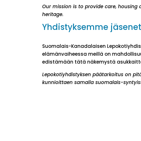
Our mission is to provide care, housing 
heritage.
Yhdistyksemme jäsene
Suomalais-Kanadalaisen Lepokotiyhdist
elämänvaiheessa meillä on mahdollisu
edistämään tätä näkemystä asukkait
Lepokotiyhdistyksen päätarkoitus on pit
kunnioittaen samalla suomalais-syntyis