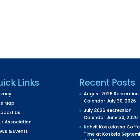
ick Links
Recent Posts
ivacy
August 2026 Recreation
Calendar
July 30, 2026
te Map
July 2026 Recreation
upport Us
Calendar
June 30, 2026
r Association
Kahvit Koskelassa Coffe
ews & Events
Time at Koskela
Septem