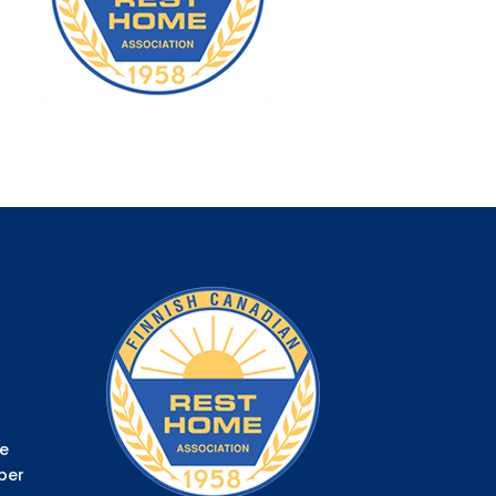
e
ber