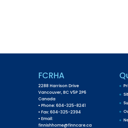
FCRHA
Qu
2288 Harrison Drive
Pr
Vancouver, BC V5P 2P6
Si
Canada
S
• Phone: 604-325-8241
Ou
• Fax: 604-325-2394
• Email:
N
finnishhome@finncare.ca