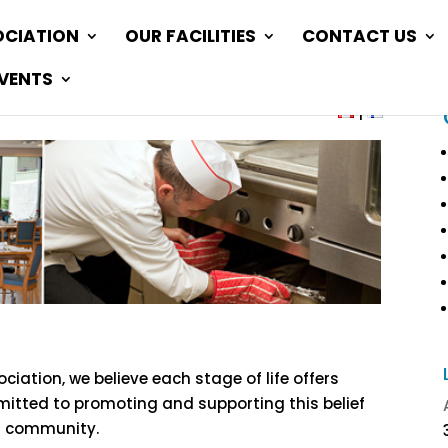
OCIATION
OUR FACILITIES
CONTACT US
EVENTS
|
iation, we believe each stage of life offers
itted to promoting and supporting this belief
er community.