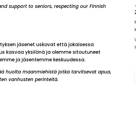
and support to seniors, respecting our Finnish
t
yksen jäsenet uskovat että jokaisessa
us kasvaa yksilönä ja olemme sitoutuneet
temme ja jäsentemme keskuudessa.
ää huolta maanmiehistä jotka tarvitsevat apua,
ten vanhusten perinteitä.